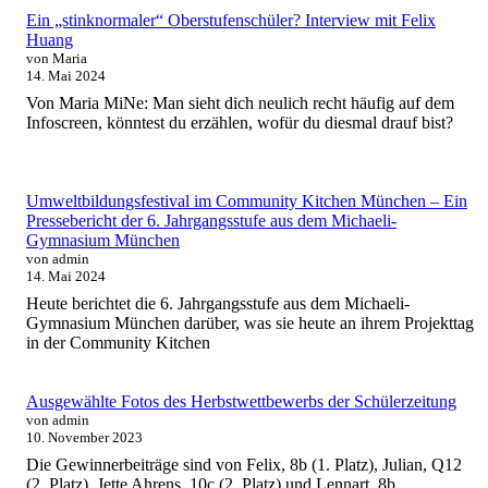
Ein „stinknormaler“ Oberstufenschüler? Interview mit Felix
Huang
von Maria
14. Mai 2024
Von Maria MiNe: Man sieht dich neulich recht häufig auf dem
Infoscreen, könntest du erzählen, wofür du diesmal drauf bist?
Umweltbildungsfestival im Community Kitchen München – Ein
Pressebericht der 6. Jahrgangsstufe aus dem Michaeli-
Gymnasium München
von admin
14. Mai 2024
Heute berichtet die 6. Jahrgangsstufe aus dem Michaeli-
Gymnasium München darüber, was sie heute an ihrem Projekttag
in der Community Kitchen
Ausgewählte Fotos des Herbstwettbewerbs der Schülerzeitung
von admin
10. November 2023
Die Gewinnerbeiträge sind von Felix, 8b (1. Platz), Julian, Q12
(2. Platz), Jette Ahrens, 10c (2. Platz) und Lennart, 8b