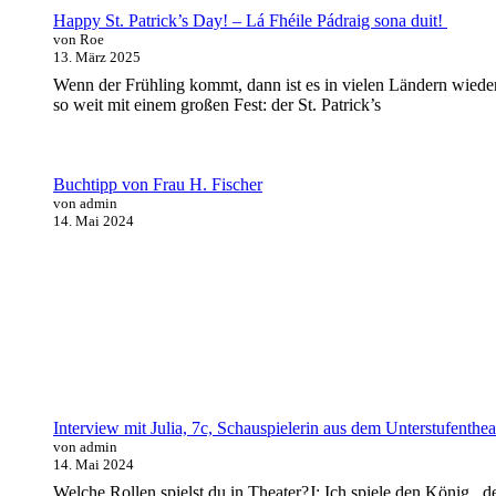
Happy St. Patrick’s Day! – Lá Fhéile Pádraig sona duit!
von Roe
13. März 2025
Wenn der Frühling kommt, dann ist es in vielen Ländern wiede
so weit mit einem großen Fest: der St. Patrick’s
Buchtipp von Frau H. Fischer
von admin
14. Mai 2024
Interview mit Julia, 7c, Schauspielerin aus dem Unterstufenthea
von admin
14. Mai 2024
Welche Rollen spielst du in Theater?J: Ich spiele den König , d