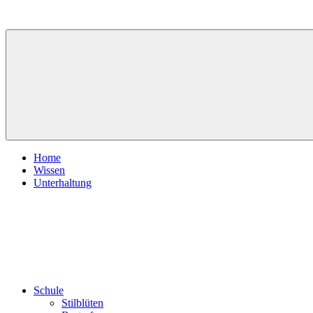
Zum
Inhalt
springen
Home
Wissen
Unterhaltung
Schule
Stilblüten