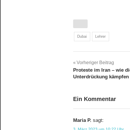
Dubai
Lehrer
Beitragsnavig
Vorheriger Beitrag
Proteste im Iran – wie d
Unterdrückung kämpfen
Ein Kommentar
Maria P.
sagt:
3. März 2023 um 10:22 Uhr