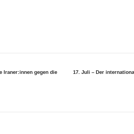
ation
ie Iraner:innen gegen die
17. Juli – Der internation