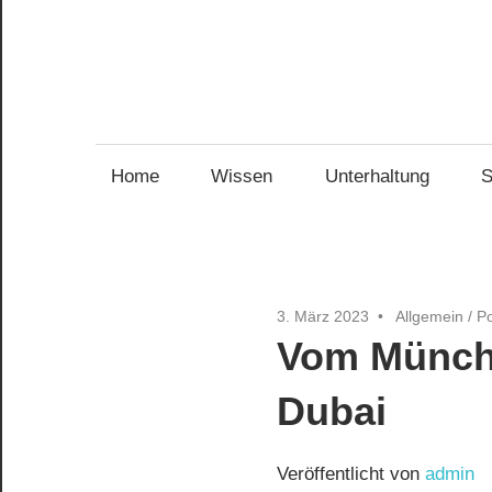
Zum
Inhalt
springen
Home
Wissen
Unterhaltung
S
3. März 2023
Allgemein
/
P
Vom Münche
Dubai
Veröffentlicht von
admin