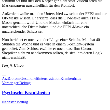
schlimm sei und dies den Körper gar nicht stört. Zudem seien die
Maskenpausen ausschließlich für den Komfort.
Außerdem wollte man den Unterschied zwischen der FFP2 und der
OP-Maske wissen. Er erklärte, dass die OP-Maske auch FFP1-
Maske genannt wird. Und die Masken einfach nur eine
unterschiedliche Dichte haben, und die FFP1-Maske ein
unzureichender Schutz sei.
Nun berichtet er noch von der Länge einer Schicht. Man hat 40
Stunden die Woche und es wird in einem 3-Schicht-System
gearbeitet. Zum Schluss erzählte er noch, dass ihm Corona-
Skeptiker nicht zu nahekommen sollten, da sich ihm deren Logik
nicht erschließt.
Lea, 9. Klasse
Arzt
Corona
Gesundheit
Intensivstation
Krankenhaus
Beitragsnavigation
Vorheriger Beitrag
Psychische Krankheiten
Nächster Beitrag