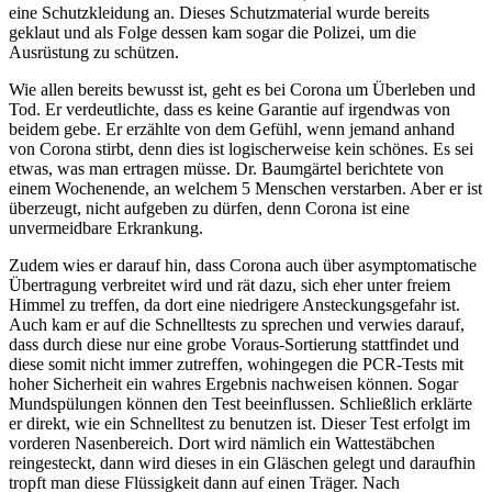
eine Schutzkleidung an. Dieses Schutzmaterial wurde bereits
geklaut und als Folge dessen kam sogar die Polizei, um die
Ausrüstung zu schützen.
Wie allen bereits bewusst ist, geht es bei Corona um Überleben und
Tod. Er verdeutlichte, dass es keine Garantie auf irgendwas von
beidem gebe. Er erzählte von dem Gefühl, wenn jemand anhand
von Corona stirbt, denn dies ist logischerweise kein schönes. Es sei
etwas, was man ertragen müsse. Dr. Baumgärtel berichtete von
einem Wochenende, an welchem 5 Menschen verstarben. Aber er ist
überzeugt, nicht aufgeben zu dürfen, denn Corona ist eine
unvermeidbare Erkrankung.
Zudem wies er darauf hin, dass Corona auch über asymptomatische
Übertragung verbreitet wird und rät dazu, sich eher unter freiem
Himmel zu treffen, da dort eine niedrigere Ansteckungsgefahr ist.
Auch kam er auf die Schnelltests zu sprechen und verwies darauf,
dass durch diese nur eine grobe Voraus-Sortierung stattfindet und
diese somit nicht immer zutreffen, wohingegen die PCR-Tests mit
hoher Sicherheit ein wahres Ergebnis nachweisen können. Sogar
Mundspülungen können den Test beeinflussen. Schließlich erklärte
er direkt, wie ein Schnelltest zu benutzen ist. Dieser Test erfolgt im
vorderen Nasenbereich. Dort wird nämlich ein Wattestäbchen
reingesteckt, dann wird dieses in ein Gläschen gelegt und daraufhin
tropft man diese Flüssigkeit dann auf einen Träger. Nach