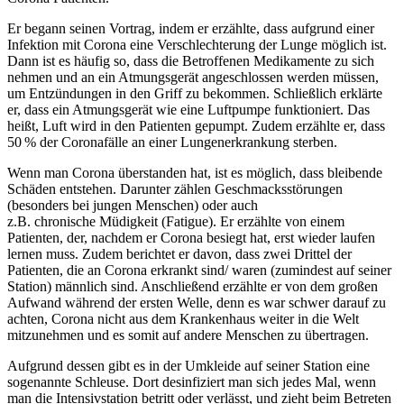
Er begann seinen Vortrag, indem er erzählte, dass aufgrund einer
Infektion mit Corona eine Verschlechterung der Lunge möglich ist.
Dann ist es häufig so, dass die Betroffenen Medikamente zu sich
nehmen und an ein Atmungsgerät angeschlossen werden müssen,
um Entzündungen in den Griff zu bekommen. Schließlich erklärte
er, dass ein Atmungsgerät wie eine Luftpumpe funktioniert. Das
heißt, Luft wird in den Patienten gepumpt. Zudem erzählte er, dass
50 % der Coronafälle an einer Lungenerkrankung sterben.
Wenn man Corona überstanden hat, ist es möglich, dass bleibende
Schäden entstehen. Darunter zählen Geschmacksstörungen
(besonders bei jungen Menschen) oder auch
z.B. chronische Müdigkeit (Fatigue). Er erzählte von einem
Patienten, der, nachdem er Corona besiegt hat, erst wieder laufen
lernen muss. Zudem berichtet er davon, dass zwei Drittel der
Patienten, die an Corona erkrankt sind/ waren (zumindest auf seiner
Station) männlich sind. Anschließend erzählte er von dem großen
Aufwand während der ersten Welle, denn es war schwer darauf zu
achten, Corona nicht aus dem Krankenhaus weiter in die Welt
mitzunehmen und es somit auf andere Menschen zu übertragen.
Aufgrund dessen gibt es in der Umkleide auf seiner Station eine
sogenannte Schleuse. Dort desinfiziert man sich jedes Mal, wenn
man die Intensivstation betritt oder verlässt, und zieht beim Betreten