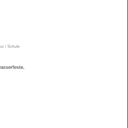
tur
/
Schule
asserfeste,