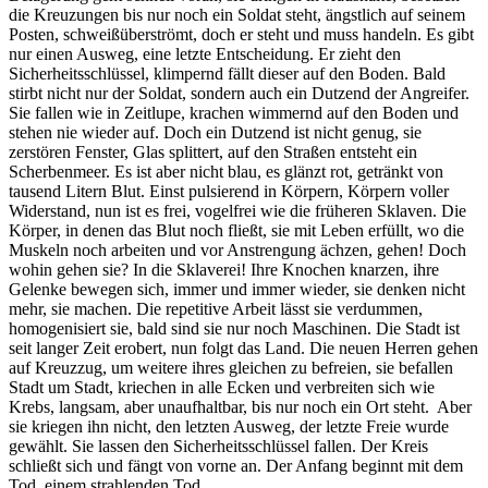
die Kreuzungen bis nur noch ein Soldat steht, ängstlich auf seinem
Posten, schweißüberströmt, doch er steht und muss handeln. Es gibt
nur einen Ausweg, eine letzte Entscheidung. Er zieht den
Sicherheitsschlüssel, klimpernd fällt dieser auf den Boden. Bald
stirbt nicht nur der Soldat, sondern auch ein Dutzend der Angreifer.
Sie fallen wie in Zeitlupe, krachen wimmernd auf den Boden und
stehen nie wieder auf. Doch ein Dutzend ist nicht genug, sie
zerstören Fenster, Glas splittert, auf den Straßen entsteht ein
Scherbenmeer. Es ist aber nicht blau, es glänzt rot, getränkt von
tausend Litern Blut. Einst pulsierend in Körpern, Körpern voller
Widerstand, nun ist es frei, vogelfrei wie die früheren Sklaven. Die
Körper, in denen das Blut noch fließt, sie mit Leben erfüllt, wo die
Muskeln noch arbeiten und vor Anstrengung ächzen, gehen! Doch
wohin gehen sie? In die Sklaverei! Ihre Knochen knarzen, ihre
Gelenke bewegen sich, immer und immer wieder, sie denken nicht
mehr, sie machen. Die repetitive Arbeit lässt sie verdummen,
homogenisiert sie, bald sind sie nur noch Maschinen. Die Stadt ist
seit langer Zeit erobert, nun folgt das Land. Die neuen Herren gehen
auf Kreuzzug, um weitere ihres gleichen zu befreien, sie befallen
Stadt um Stadt, kriechen in alle Ecken und verbreiten sich wie
Krebs, langsam, aber unaufhaltbar, bis nur noch ein Ort steht. Aber
sie kriegen ihn nicht, den letzten Ausweg, der letzte Freie wurde
gewählt. Sie lassen den Sicherheitsschlüssel fallen. Der Kreis
schließt sich und fängt von vorne an. Der Anfang beginnt mit dem
Tod, einem strahlenden Tod.